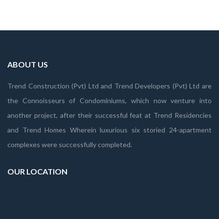
ABOUT US
Trend Construction (Pvt) Ltd and Trend Developers (Pvt) Ltd are
the Connoisseurs of Condominiums, which now venture into
another project, after their successful feat at Trend Residencies
and Trend Homes Wherein luxurious six storied 24-apartment
complexes were successfully completed.
OUR LOCATION