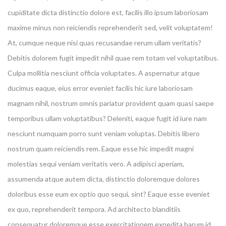
cupiditate dicta distinctio dolore est, facilis illo ipsum laboriosam
maxime minus non reiciendis reprehenderit sed, velit voluptatem!
At, cumque neque nisi quas recusandae rerum ullam veritatis?
Debitis dolorem fugit impedit nihil quae rem totam vel voluptatibus.
Culpa mollitia nesciunt officia voluptates. A aspernatur atque
ducimus eaque, eius error eveniet facilis hic iure laboriosam
magnam nihil, nostrum omnis pariatur provident quam quasi saepe
temporibus ullam voluptatibus? Deleniti, eaque fugit id iure nam
nesciunt numquam porro sunt veniam voluptas. Debitis libero
nostrum quam reiciendis rem. Eaque esse hic impedit magni
molestias sequi veniam veritatis vero. A adipisci aperiam,
assumenda atque autem dicta, distinctio doloremque dolores
doloribus esse eum ex optio quo sequi, sint? Eaque esse eveniet
ex quo, reprehenderit tempora. Ad architecto blanditiis
consequatur doloremque esse exercitationem expedita harum id