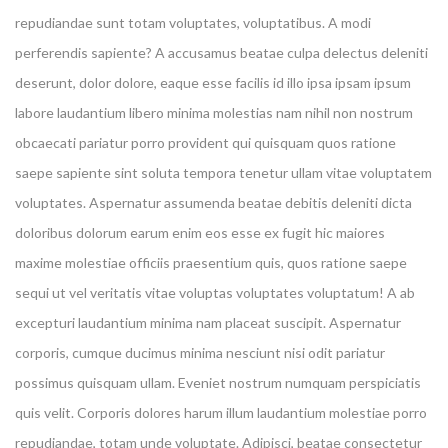
repudiandae sunt totam voluptates, voluptatibus. A modi
perferendis sapiente? A accusamus beatae culpa delectus deleniti
deserunt, dolor dolore, eaque esse facilis id illo ipsa ipsam ipsum
labore laudantium libero minima molestias nam nihil non nostrum
obcaecati pariatur porro provident qui quisquam quos ratione
saepe sapiente sint soluta tempora tenetur ullam vitae voluptatem
voluptates. Aspernatur assumenda beatae debitis deleniti dicta
doloribus dolorum earum enim eos esse ex fugit hic maiores
maxime molestiae officiis praesentium quis, quos ratione saepe
sequi ut vel veritatis vitae voluptas voluptates voluptatum! A ab
excepturi laudantium minima nam placeat suscipit. Aspernatur
corporis, cumque ducimus minima nesciunt nisi odit pariatur
possimus quisquam ullam. Eveniet nostrum numquam perspiciatis
quis velit. Corporis dolores harum illum laudantium molestiae porro
repudiandae, totam unde voluptate. Adipisci, beatae consectetur