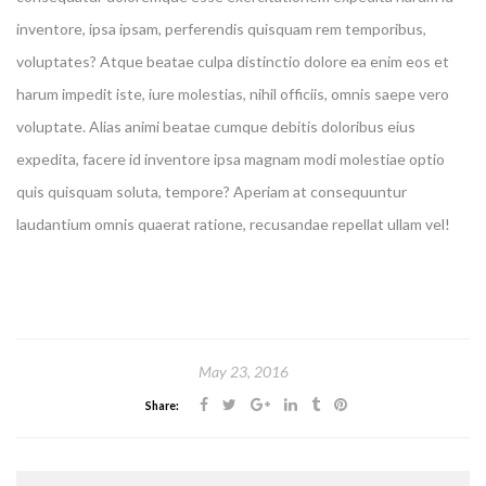
inventore, ipsa ipsam, perferendis quisquam rem temporibus,
voluptates? Atque beatae culpa distinctio dolore ea enim eos et
harum impedit iste, iure molestias, nihil officiis, omnis saepe vero
voluptate. Alias animi beatae cumque debitis doloribus eius
expedita, facere id inventore ipsa magnam modi molestiae optio
quis quisquam soluta, tempore? Aperiam at consequuntur
laudantium omnis quaerat ratione, recusandae repellat ullam vel!
May 23, 2016
Share: