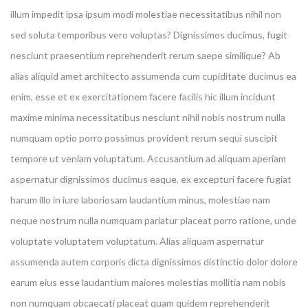
illum impedit ipsa ipsum modi molestiae necessitatibus nihil non
sed soluta temporibus vero voluptas? Dignissimos ducimus, fugit
nesciunt praesentium reprehenderit rerum saepe similique? Ab
alias aliquid amet architecto assumenda cum cupiditate ducimus ea
enim, esse et ex exercitationem facere facilis hic illum incidunt
maxime minima necessitatibus nesciunt nihil nobis nostrum nulla
numquam optio porro possimus provident rerum sequi suscipit
tempore ut veniam voluptatum. Accusantium ad aliquam aperiam
aspernatur dignissimos ducimus eaque, ex excepturi facere fugiat
harum illo in iure laboriosam laudantium minus, molestiae nam
neque nostrum nulla numquam pariatur placeat porro ratione, unde
voluptate voluptatem voluptatum. Alias aliquam aspernatur
assumenda autem corporis dicta dignissimos distinctio dolor dolore
earum eius esse laudantium maiores molestias mollitia nam nobis
non numquam obcaecati placeat quam quidem reprehenderit