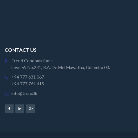
CONTACT US
Trend Condominiums
Level-6, No.281, R.A. De Mel Mawatha, Colombo 03.
+94 777 631 067
+94 777 764 415
info@trend.lk